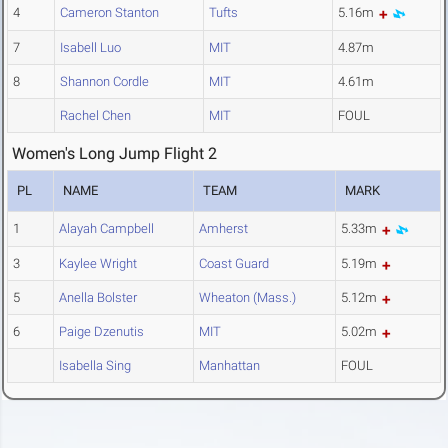
4
Cameron Stanton
Tufts
5.16m
7
Isabell Luo
MIT
4.87m
8
Shannon Cordle
MIT
4.61m
Rachel Chen
MIT
FOUL
Women's Long Jump Flight 2
PL
NAME
TEAM
MARK
1
Alayah Campbell
Amherst
5.33m
3
Kaylee Wright
Coast Guard
5.19m
5
Anella Bolster
Wheaton (Mass.)
5.12m
6
Paige Dzenutis
MIT
5.02m
Isabella Sing
Manhattan
FOUL