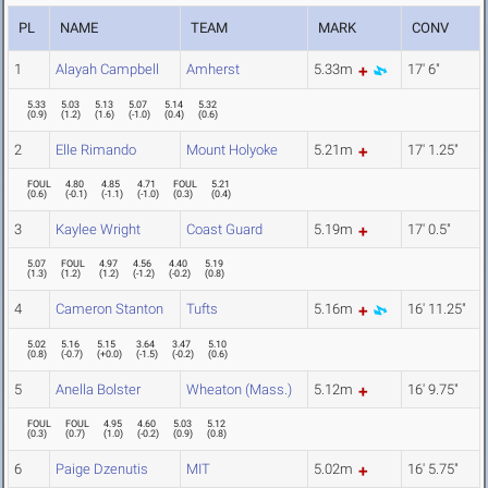
PL
NAME
TEAM
MARK
CONV
1
Alayah Campbell
Amherst
5.33m
17' 6"
5.33
5.03
5.13
5.07
5.14
5.32
(
0.9
)
(
1.2
)
(
1.6
)
(
-1.0
)
(
0.4
)
(
0.6
)
2
Elle Rimando
Mount Holyoke
5.21m
17' 1.25"
FOUL
4.80
4.85
4.71
FOUL
5.21
(
0.6
)
(
-0.1
)
(
-1.1
)
(
-1.0
)
(
0.3
)
(
0.4
)
3
Kaylee Wright
Coast Guard
5.19m
17' 0.5"
5.07
FOUL
4.97
4.56
4.40
5.19
(
1.3
)
(
1.2
)
(
1.2
)
(
-1.2
)
(
-0.2
)
(
0.8
)
4
Cameron Stanton
Tufts
5.16m
16' 11.25"
5.02
5.16
5.15
3.64
3.47
5.10
(
0.8
)
(
-0.7
)
(
+0.0
)
(
-1.5
)
(
-0.2
)
(
0.6
)
5
Anella Bolster
Wheaton (Mass.)
5.12m
16' 9.75"
FOUL
FOUL
4.95
4.60
5.03
5.12
(
0.3
)
(
0.7
)
(
1.0
)
(
-0.2
)
(
0.9
)
(
0.8
)
6
Paige Dzenutis
MIT
5.02m
16' 5.75"