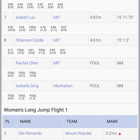
4.80
4.90
5.02
4.43
4.67
4.65
(
0.5
)
(
0.6
)
(
-0.6
)
(
-1.4
)
(
0.6
)
(
0.7
)
7
Isabell Luo
MIT
4.87m
15' 11.75"
4.53
4.56
FOUL
4.76
4.86
4.87
(
+0.0
)
(
-0.2
)
(
-0.1
)
(
-1.2
)
(
-1.1
)
(
0.3
)
8
Shannon Cordle
MIT
4.61m
15' 1.5"
4.17
FOUL
4.61
FOUL
4.49
4.61
(
0.3
)
(
-0.3
)
(
-0.6
)
(
-1.3
)
(
-0.3
)
(
0.3
)
Rachel Chen
MIT
FOUL
NM
FOUL
FOUL
FOUL
(
0.2
)
(
-0.1
)
(
-0.9
)
Isabella Sing
Manhattan
FOUL
NM
FOUL
FOUL
FOUL
(
0.9
)
(
1.2
)
(
1.3
)
Women's Long Jump Flight 1
PL
NAME
TEAM
MARK
2
Elle Rimando
Mount Holyoke
5.21m