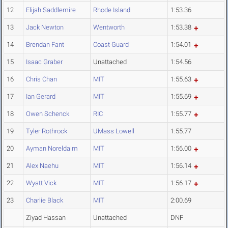
12
Elijah Saddlemire
Rhode Island
1:53.36
13
Jack Newton
Wentworth
1:53.38
14
Brendan Fant
Coast Guard
1:54.01
15
Isaac Graber
Unattached
1:54.56
16
Chris Chan
MIT
1:55.63
17
Ian Gerard
MIT
1:55.69
18
Owen Schenck
RIC
1:55.77
19
Tyler Rothrock
UMass Lowell
1:55.77
20
Ayman Noreldaim
MIT
1:56.00
21
Alex Naehu
MIT
1:56.14
22
Wyatt Vick
MIT
1:56.17
23
Charlie Black
MIT
2:00.69
Ziyad Hassan
Unattached
DNF