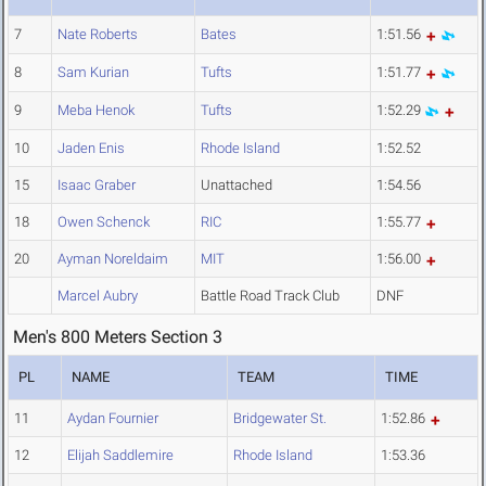
7
Nate Roberts
Bates
1:51.56
8
Sam Kurian
Tufts
1:51.77
9
Meba Henok
Tufts
1:52.29
10
Jaden Enis
Rhode Island
1:52.52
15
Isaac Graber
Unattached
1:54.56
18
Owen Schenck
RIC
1:55.77
20
Ayman Noreldaim
MIT
1:56.00
Marcel Aubry
Battle Road Track Club
DNF
Men's 800 Meters Section 3
PL
NAME
TEAM
TIME
11
Aydan Fournier
Bridgewater St.
1:52.86
12
Elijah Saddlemire
Rhode Island
1:53.36