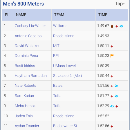
Men's 800 Meters
Top↑
PL
NAME
TEAM
TIME
1
Zachary Liu-Walter
Williams
1:49.67
2
Antonio Capalbo
Rhode Island
1:49.93
3
David Whitaker
MIT
1:50.11
4
Dominic Pena
RPI
1:50.23
5
Basit Iddriss
UMass Lowell
1:50.39
6
Haytham Ramadan
St. Joseph's (Me.)
1:50.44
7
Nate Roberts
Bates
1:51.56
8
Sam Kurian
Tufts
1:51.77
9
Meba Henok
Tufts
1:52.29
10
Jaden Enis
Rhode Island
1:52.52
11
Aydan Fournier
Bridgewater St.
1:52.86