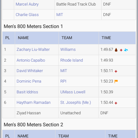
Marcel Aubry
Battle Road Track Club
DNF
Charlie Glass
MIT
DNF
Men's 800 Meters Section 1
PL
NAME
TEAM
TIME
1
Zachary Liu-Walter
Williams
1:49.67
2
Antonio Capalbo
Rhode Island
1:49.93
3
David Whitaker
MIT
1:50.11
4
Dominic Pena
RPI
1:50.23
5
Basit Iddriss
UMass Lowell
1:50.39
6
Haytham Ramadan
St. Joseph's (Me.)
1:50.44
Ziyad Hassan
Unattached
DNF
Men's 800 Meters Section 2
PL
NAME
TEAM
TIME