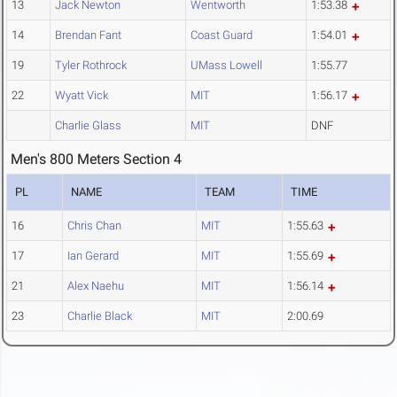
13
Jack Newton
Wentworth
1:53.38
14
Brendan Fant
Coast Guard
1:54.01
19
Tyler Rothrock
UMass Lowell
1:55.77
22
Wyatt Vick
MIT
1:56.17
Charlie Glass
MIT
DNF
Men's 800 Meters Section 4
PL
NAME
TEAM
TIME
16
Chris Chan
MIT
1:55.63
17
Ian Gerard
MIT
1:55.69
21
Alex Naehu
MIT
1:56.14
23
Charlie Black
MIT
2:00.69